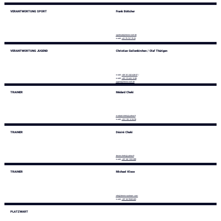
VERANTWORTUNG SPORT
Frank Böttcher
sportwart@tennis-weil.de
mobil:
+41 79 727 79 33
VERANTWORTUNG JUGEND
Christian Geilenkirchen / Olaf Thürigen
mobil:
+49 151 242 628 07
/
mobil:
+49 172 635 13 88
jugend@tennis-weil.de
TRAINER
Médard Cheki
medard.cheki@yahoo.fr
mobil:
+33 7 85 12 94 96
TRAINER
Désiré Cheki
desire.cheki@yahoo.fr
mobil:
+49 160 1555 880
TRAINER
Michael Klose
info@tennis-xacteam.com
mobil:
+49 163 9048 605
PLATZWART