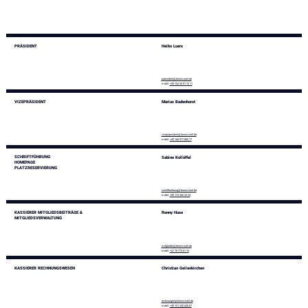
PRÄSIDENT
Heiko Luers
praesident@tennis-weil.de
mobil:
+49 152 55 91 72 11
VIZEPRÄSIDENT
Marius Badenhorst
vizepraesident@tennis-weil.de
mobil:
+49 160 977 805 77
SCHRIFTFÜHRUNG
Sabine Kollöffel
HOMEPAGE
PLATZRESERVIERUNG
schriftfuehrung@tennis-weil.de
mobil:
+49 172 266 23 24
KASSIERER MITGLIEDSBEITRÄGE &
Ronny Huse
MITGLIEDSVERWALTUNG
mitglieder@tennis-weil.de
mobil:
+41 78 773 61 76
KASSIERER RECHNUNGSWESEN
Christian Geilenkirchen
rechnungen@tennis-weil.de
mobil:
+49 151 242 628 07