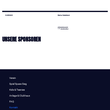
CLUBHAUS
Marius Badenhorst
clubhaus@tennis-weil.de
mobil:
+49 160 977 805 77
UNSERE SPONSOREN
Verein
Spiel Spass Sieg
Kids & Teenies
Anlage & Clubhaus
FAQ
Kontakt