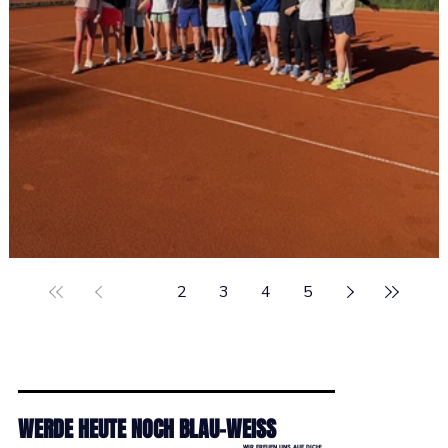
TrainingsWE mit Michi zu Saisonbeginn 2026
1
2
3
4
5
WERDE HEUTE NOCH BLAU-WEISS
WIR FREUEN UNS AUF DICH!