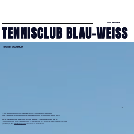
WEIL AM RHEIN
TENNISCLUB BLAU-WEISS
HERZLICH WILLKOMMEN
BUCHUNGSSYTEM
WEBCAM
e.
V.
TERMINE/NEWS
... beim südwestlichsten Tennisverein Deutschlands, idyllisch im Grünen gelegen im Dreiländereck!
Unser Club bietet über 400 Tennisbegeisterten aus Deutschland, der Schweiz und Frankreich eine sportliche Heimat.
Egal, ob du erst einsteigst oder erfahren bist, ob erwachsen, Teenie oder Kid - bei uns findest du ideale Spiel- und
EASY VEREIN
Trainingsmöglichkeiten. Unsere 6 Sandplätze (4 davon mit Flutlicht) erlauben von April bis in den späten Oktober die «Jagd auf die
gelbe Filzkugel», dank
Online-Buchungssystem
unkompliziert und ohne Wartezeiten.
NEUANMELDUNG