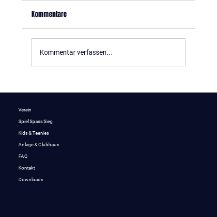
Kommentare
Skiwochenende Januar 2026
Kommentar verfassen...
Verein
Spiel Spass Sieg
Kids & Teenies
Anlage & Clubhaus
FAQ
Kontakt
Downloads