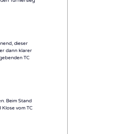
den Turniersieg 
nend, dieser 
er dann klarer 
stgebenden TC 
en. Beim Stand 
l Klose vom TC 