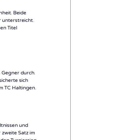
heit. Beide 
unterstreicht. 
n Titel 
n Gegner durch. 
icherte sich 
om TC Haltingen.
ltnissen und 
zweite Satz im 