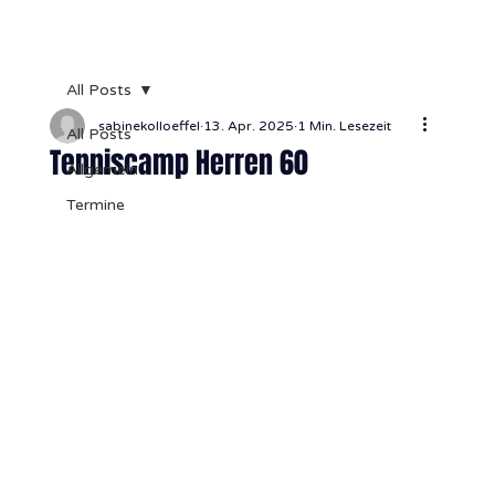
All Posts
sabinekolloeffel
13. Apr. 2025
1 Min. Lesezeit
All Posts
Tenniscamp Herren 60
Allgemein
Termine