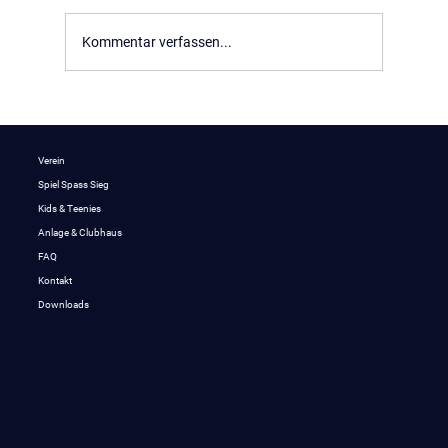
Skiwochenende Januar 2026
Kommentar verfassen...
Verein
Spiel Spass Sieg
Kids & Teenies
Anlage & Clubhaus
FAQ
Kontakt
Downloads